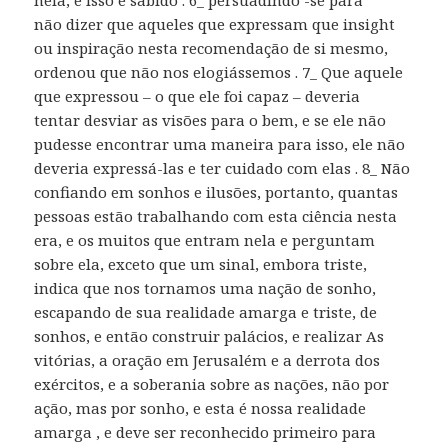
nela, e isso é sabido . 6_ persuadindo -se para
não dizer que aqueles que expressam que insight
ou inspiração nesta recomendação de si mesmo,
ordenou que não nos elogiássemos . 7_ Que aquele
que expressou – o que ele foi capaz – deveria
tentar desviar as visões para o bem, e se ele não
pudesse encontrar uma maneira para isso, ele não
deveria expressá-las e ter cuidado com elas . 8_ Não
confiando em sonhos e ilusões, portanto, quantas
pessoas estão trabalhando com esta ciência nesta
era, e os muitos que entram nela e perguntam
sobre ela, exceto que um sinal, embora triste,
indica que nos tornamos uma nação de sonho,
escapando de sua realidade amarga e triste, de
sonhos, e então construir palácios, e realizar As
vitórias, a oração em Jerusalém e a derrota dos
exércitos, e a soberania sobre as nações, não por
ação, mas por sonho, e esta é nossa realidade
amarga , e deve ser reconhecido primeiro para