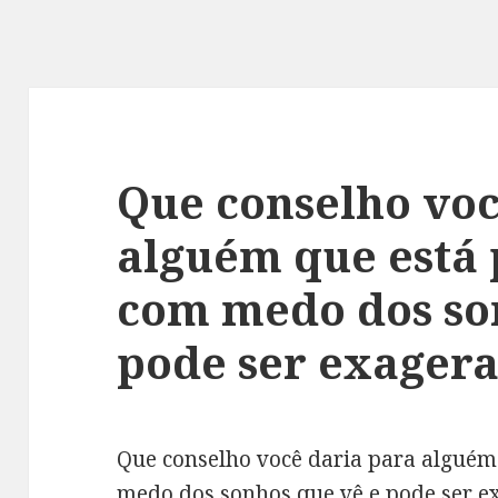
Que conselho voc
alguém que está
com medo dos so
pode ser exager
Que conselho você daria para alguém
medo dos sonhos que vê e pode ser e