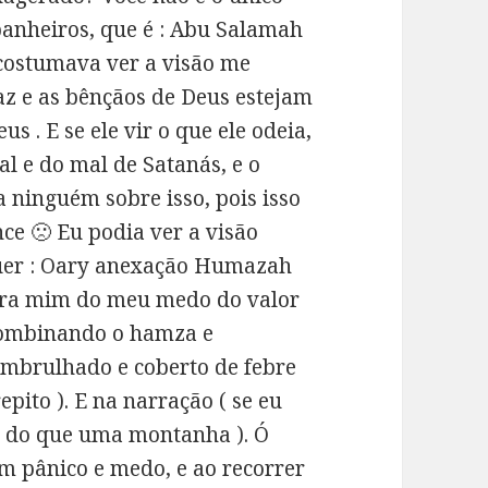
panheiros, que é : Abu Salamah
costumava ver a visão me
paz e as bênçãos de Deus estejam
us . E se ele vir o que ele odeia,
l e do mal de Satanás, e o
a ninguém sobre isso, pois isso
ce 🙁 Eu podia ver a visão
quer : Oary anexação Humazah
para mim do meu medo do valor
 combinando o hamza e
embrulhado e coberto de febre
epito ). E na narração ( se eu
m do que uma montanha ). Ó
m pânico e medo, e ao recorrer