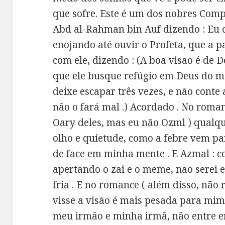
que sofre. Este é um dos nobres Com
Abd al-Rahman bin Auf dizendo : Eu 
enojando até ouvir o Profeta, que a 
com ele, dizendo : (A boa visão é de De
que ele busque refúgio em Deus do ma
deixe escapar três vezes, e não conte 
não o fará mal .) Acordado . No roman
Oary deles, mas eu não Ozml ) qual
olho e quietude, como a febre vem 
de face em minha mente . E Azmal :
apertando o zai e o meme, não serei 
fria . E no romance ( além disso, não r
visse a visão é mais pesada para mi
meu irmão e minha irmã, não entre e