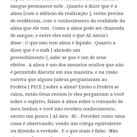
sangue permanece nele . Quanto a dizer que é a
alma [com o silêncio da realização ], então precisa
de evidências, com o conhecimento da realidade da
alma que ele tem . Como a alma pode ser chamada
de sangue, e entre eles está o que Al-Awza’i
disse : O que não tem alma é líquido . Quanto a
dizer que é o nafs [ abrindo um
preenchimento ], sabe-se que é um de seus
efeitos . A alma é um dos assuntos ocultos que não
é permitido discutir em sua maneira, e na visão
correta que alguns judeus perguntaram ao
Profeta [ PECE ] sobre a alma? Então o Profeta se
calou, então Deus enviou [e eles perguntam a você
sobre o espírito, falam à alma sobre o comando de
meu Senhor, e você não recebeu conhecimento,
exceto um pouco ] Al-Isra : 85 .. Perceber como uma
coisa é observando, vendo um colega equivalente
ou dizendo a verdade . E o que mais é falso . Não