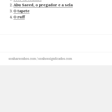
Abu Saeed, o pregador e a sela
O tapete
O ruff
sonharsonhos.com
/
sonhossignficados.com