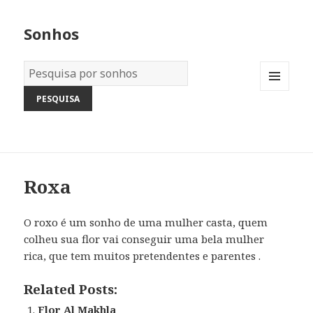
Sonhos
Dicionário
dos
MENU
Sonhos:
AND
WIDGETS
Roxa
O roxo é um sonho de uma mulher casta, quem
colheu sua flor vai conseguir uma bela mulher
rica, que tem muitos pretendentes e parentes .
Related Posts:
Flor Al Makhla