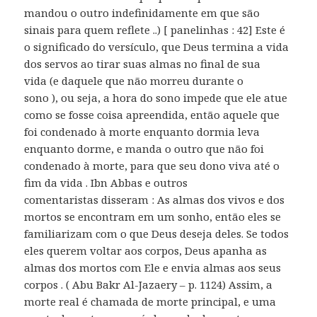
mandou o outro indefinidamente em que são
sinais para quem reflete ..) [ panelinhas : 42] Este é
o significado do versículo, que Deus termina a vida
dos servos ao tirar suas almas no final de sua
vida (e daquele que não morreu durante o
sono ), ou seja, a hora do sono impede que ele atue
como se fosse coisa apreendida, então aquele que
foi condenado à morte enquanto dormia leva
enquanto dorme, e manda o outro que não foi
condenado à morte, para que seu dono viva até o
fim da vida . Ibn Abbas e outros
comentaristas disseram : As almas dos vivos e dos
mortos se encontram em um sonho, então eles se
familiarizam com o que Deus deseja deles. Se todos
eles querem voltar aos corpos, Deus apanha as
almas dos mortos com Ele e envia almas aos seus
corpos . ( Abu Bakr Al-Jazaery – p. 1124) Assim, a
morte real é chamada de morte principal, e uma