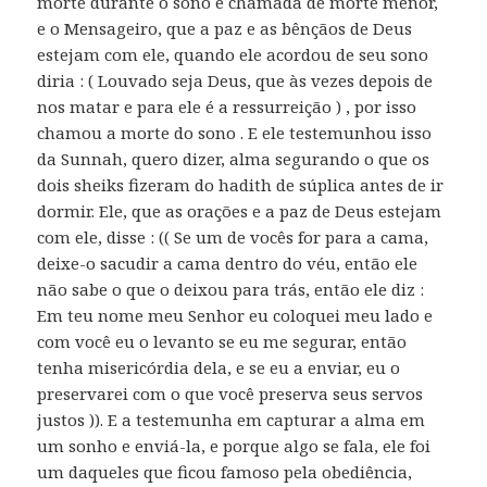
morte durante o sono é chamada de morte menor,
e o Mensageiro, que a paz e as bênçãos de Deus
estejam com ele, quando ele acordou de seu sono
diria : ( Louvado seja Deus, que às vezes depois de
nos matar e para ele é a ressurreição ) , por isso
chamou a morte do sono . E ele testemunhou isso
da Sunnah, quero dizer, alma segurando o que os
dois sheiks fizeram do hadith de súplica antes de ir
dormir. Ele, que as orações e a paz de Deus estejam
com ele, disse : (( Se um de vocês for para a cama,
deixe-o sacudir a cama dentro do véu, então ele
não sabe o que o deixou para trás, então ele diz :
Em teu nome meu Senhor eu coloquei meu lado e
com você eu o levanto se eu me segurar, então
tenha misericórdia dela, e se eu a enviar, eu o
preservarei com o que você preserva seus servos
justos )). E a testemunha em capturar a alma em
um sonho e enviá-la, e porque algo se fala, ele foi
um daqueles que ficou famoso pela obediência,