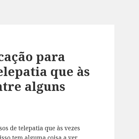
cação para
elepatia que às
tre alguns
os de telepatia que às vezes
isso tem alguma coisa a ver