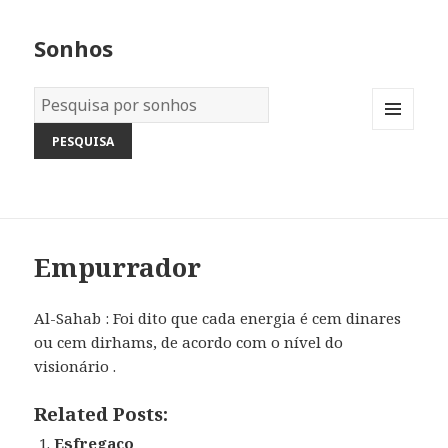
Sonhos
Dicionário
dos
MENU
Sonhos:
AND
WIDGETS
Empurrador
Al-Sahab : Foi dito que cada energia é cem dinares
ou cem dirhams, de acordo com o nível do
visionário .
Related Posts:
Esfregaço