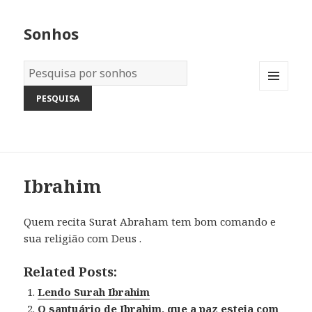
Sonhos
Dicionário
dos
MENU
Sonhos:
AND
WIDGETS
Ibrahim
Quem recita Surat Abraham tem bom comando e
sua religião com Deus .
Related Posts:
Lendo Surah Ibrahim
O santuário de Ibrahim, que a paz esteja com