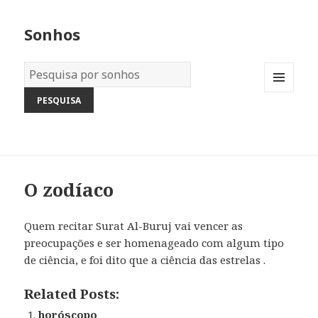
Sonhos
Dicionário
dos
MENU
Sonhos:
AND
WIDGETS
O zodíaco
Quem recitar Surat Al-Buruj vai vencer as
preocupações e ser homenageado com algum tipo
de ciência, e foi dito que a ciência das estrelas .
Related Posts:
horóscopo