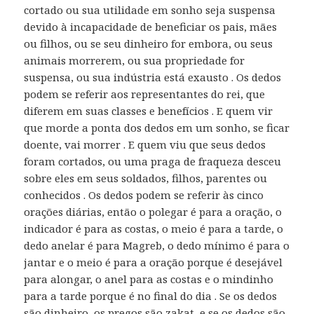
cortado ou sua utilidade em sonho seja suspensa
devido à incapacidade de beneficiar os pais, mães
ou filhos, ou se seu dinheiro for embora, ou seus
animais morrerem, ou sua propriedade for
suspensa, ou sua indústria está exausto . Os dedos
podem se referir aos representantes do rei, que
diferem em suas classes e benefícios . E quem vir
que morde a ponta dos dedos em um sonho, se ficar
doente, vai morrer . E quem viu que seus dedos
foram cortados, ou uma praga de fraqueza desceu
sobre eles em seus soldados, filhos, parentes ou
conhecidos . Os dedos podem se referir às cinco
orações diárias, então o polegar é para a oração, o
indicador é para as costas, o meio é para a tarde, o
dedo anelar é para Magreb, o dedo mínimo é para o
jantar e o meio é para a oração porque é desejável
para alongar, o anel para as costas e o mindinho
para a tarde porque é no final do dia . Se os dedos
são dinheiro, os pregos são zakat, e se os dedos são