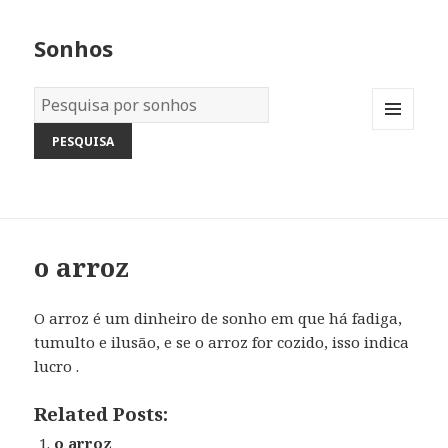
Sonhos
Dicionário
dos
MENU
Sonhos:
AND
WIDGETS
o arroz
O arroz é um dinheiro de sonho em que há fadiga,
tumulto e ilusão, e se o arroz for cozido, isso indica
lucro .
Related Posts:
o arroz