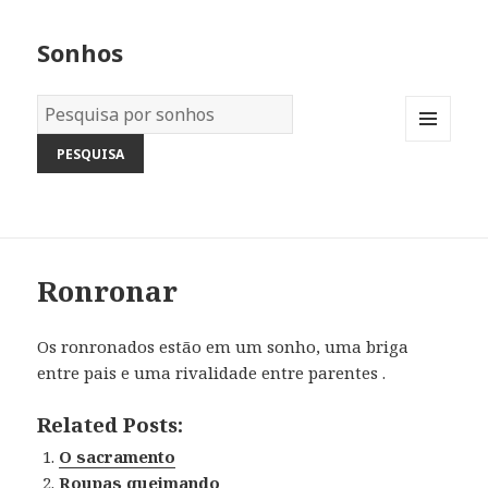
Sonhos
Dicionário
dos
MENU
Sonhos:
AND
WIDGETS
Ronronar
Os ronronados estão em um sonho, uma briga
entre pais e uma rivalidade entre parentes .
Related Posts:
O sacramento
Roupas queimando