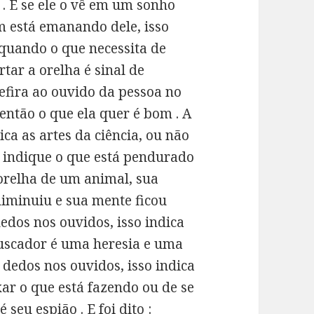
. E se ele o vê em um sonho
 está emanando dele, isso
 quando o que necessita de
tar a orelha é sinal de
refira ao ouvido da pessoa no
então o que ela quer é bom . A
a as artes da ciência, ou não
a indique o que está pendurado
a orelha de um animal, sua
diminuiu e sua mente ficou
dedos nos ouvidos, isso indica
buscador é uma heresia e uma
s dedos nos ouvidos, isso indica
ar o que está fazendo ou de se
seu espião . E foi dito :