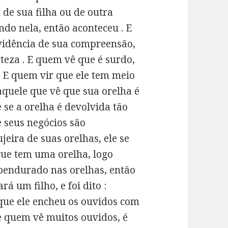
de sua filha ou de outra
ando nela, então aconteceu . E
vidência de sua compreensão,
rteza . E quem vê que é surdo,
. E quem vir que ele tem meio
aquele que vê que sua orelha é
 se a orelha é devolvida tão
e seus negócios são
jeira de suas orelhas, ele se
que tem uma orelha, logo
 pendurado nas orelhas, então
rá um filho, e foi dito :
 que ele encheu os ouvidos com
 e quem vê muitos ouvidos, é