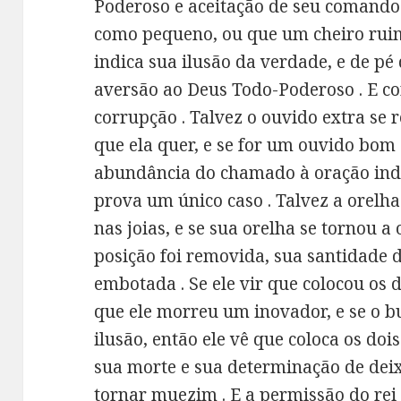
Poderoso e aceitação de seu comando 
como pequeno, ou que um cheiro ruim
indica sua ilusão da verdade, e de pé
aversão ao Deus Todo-Poderoso . E cor
corrupção . Talvez o ouvido extra se 
que ela quer, e se for um ouvido bom 
abundância do chamado à oração indic
prova um único caso . Talvez a orelh
nas joias, e se sua orelha se tornou 
posição foi removida, sua santidade 
embotada . Se ele vir que colocou os 
que ele morreu um inovador, e se o 
ilusão, então ele vê que coloca os doi
sua morte e sua determinação de deix
tornar muezim . E a permissão do rei é 