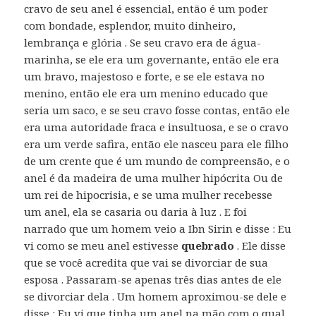
cravo de seu anel é essencial, então é um poder
com bondade, esplendor, muito dinheiro,
lembrança e glória . Se seu cravo era de água-
marinha, se ele era um governante, então ele era
um bravo, majestoso e forte, e se ele estava no
menino, então ele era um menino educado que
seria um saco, e se seu cravo fosse contas, então ele
era uma autoridade fraca e insultuosa, e se o cravo
era um verde safira, então ele nasceu para ele filho
de um crente que é um mundo de compreensão, e o
anel é da madeira de uma mulher hipócrita Ou de
um rei de hipocrisia, e se uma mulher recebesse
um anel, ela se casaria ou daria à luz . E foi
narrado que um homem veio a Ibn Sirin e disse : Eu
vi como se meu anel estivesse
quebrado
. Ele disse
que se você acredita que vai se divorciar de sua
esposa . Passaram-se apenas três dias antes de ele
se divorciar dela . Um homem aproximou-se dele e
disse : Eu vi que tinha um anel na mão com o qual