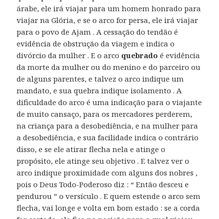
árabe, ele irá viajar para um homem honrado para
viajar na Glória, e se o arco for persa, ele irá viajar
para o povo de Ajam . A cessação do tendão é
evidência de obstrução da viagem e indica o
divórcio da mulher . E o arco
quebrado
é evidência
da morte da mulher ou do menino e do parceiro ou
de alguns parentes, e talvez o arco indique um
mandato, e sua quebra indique isolamento . A
dificuldade do arco é uma indicação para o viajante
de muito cansaço, para os mercadores perderem,
na criança para a desobediência, e na mulher para
a desobediência, e sua facilidade indica o contrário
disso, e se ele atirar flecha nela e atinge o
propósito, ele atinge seu objetivo . E talvez ver o
arco indique proximidade com alguns dos nobres ,
pois o Deus Todo-Poderoso diz : “ Então desceu e
pendurou ” o versículo . E quem estende o arco sem
flecha, vai longe e volta em bom estado : se a corda