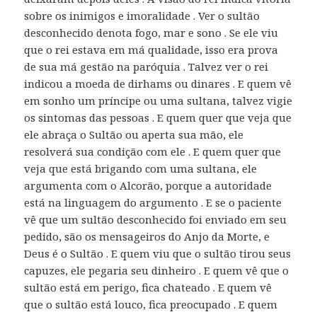
sobre os inimigos e imoralidade . Ver o sultão
desconhecido denota fogo, mar e sono . Se ele viu
que o rei estava em má qualidade, isso era prova
de sua má gestão na paróquia . Talvez ver o rei
indicou a moeda de dirhams ou dinares . E quem vê
em sonho um príncipe ou uma sultana, talvez vigie
os sintomas das pessoas . E quem quer que veja que
ele abraça o Sultão ou aperta sua mão, ele
resolverá sua condição com ele . E quem quer que
veja que está brigando com uma sultana, ele
argumenta com o Alcorão, porque a autoridade
está na linguagem do argumento . E se o paciente
vê que um sultão desconhecido foi enviado em seu
pedido, são os mensageiros do Anjo da Morte, e
Deus é o Sultão . E quem viu que o sultão tirou seus
capuzes, ele pegaria seu dinheiro . E quem vê que o
sultão está em perigo, fica chateado . E quem vê
que o sultão está louco, fica preocupado . E quem