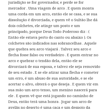
jurisdição se for governador, e perde se for
mercador . Uma viagem de arco . E quem monta
uma corda em um arco, então ele se casa, e se sua
dissolução é divorciada, e quem vê o Sultão lhe dá
dois colchetes, ele atinge um posto e um
principado, porque Deus Todo-Poderoso diz : (
Então ele estava perto do canto ou abaixo ). Os
colchetes são indicados nas sobrancelhas . Aquele
que quebra seu arco viajará . Talvez seu arco e
flecha fosse falso ou verdadeiro . E quem entrar no
arco e quebrar o tendão dela, então ele se
divorciará de sua esposa, e talvez ele seja removido
de seu estado . E se ele atirar uma flecha e cometer
um erro, é um abuso de sua autoridade, e se ele
acertar o alvo, obterá o que deseja . E quem vir em
sua mão um arco tenso, um menino nascerá para
ele . E quem vê que está jogando no caminho de
Deus, então terá uma honra . Jogar um arco de
avelãs no deserto é uma caça e um despojo da