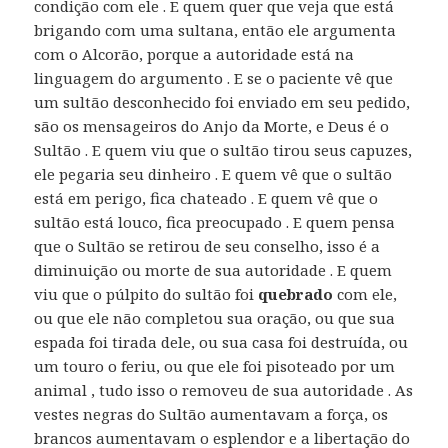
condição com ele . E quem quer que veja que está
brigando com uma sultana, então ele argumenta
com o Alcorão, porque a autoridade está na
linguagem do argumento . E se o paciente vê que
um sultão desconhecido foi enviado em seu pedido,
são os mensageiros do Anjo da Morte, e Deus é o
Sultão . E quem viu que o sultão tirou seus capuzes,
ele pegaria seu dinheiro . E quem vê que o sultão
está em perigo, fica chateado . E quem vê que o
sultão está louco, fica preocupado . E quem pensa
que o Sultão se retirou de seu conselho, isso é a
diminuição ou morte de sua autoridade . E quem
viu que o púlpito do sultão foi
quebrado
com ele,
ou que ele não completou sua oração, ou que sua
espada foi tirada dele, ou sua casa foi destruída, ou
um touro o feriu, ou que ele foi pisoteado por um
animal , tudo isso o removeu de sua autoridade . As
vestes negras do Sultão aumentavam a força, os
brancos aumentavam o esplendor e a libertação do