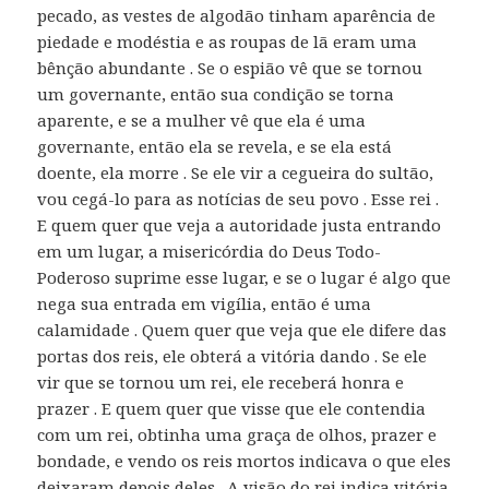
pecado, as vestes de algodão tinham aparência de
piedade e modéstia e as roupas de lã eram uma
bênção abundante . Se o espião vê que se tornou
um governante, então sua condição se torna
aparente, e se a mulher vê que ela é uma
governante, então ela se revela, e se ela está
doente, ela morre . Se ele vir a cegueira do sultão,
vou cegá-lo para as notícias de seu povo . Esse rei .
E quem quer que veja a autoridade justa entrando
em um lugar, a misericórdia do Deus Todo-
Poderoso suprime esse lugar, e se o lugar é algo que
nega sua entrada em vigília, então é uma
calamidade . Quem quer que veja que ele difere das
portas dos reis, ele obterá a vitória dando . Se ele
vir que se tornou um rei, ele receberá honra e
prazer . E quem quer que visse que ele contendia
com um rei, obtinha uma graça de olhos, prazer e
bondade, e vendo os reis mortos indicava o que eles
deixaram depois deles . A visão do rei indica vitória