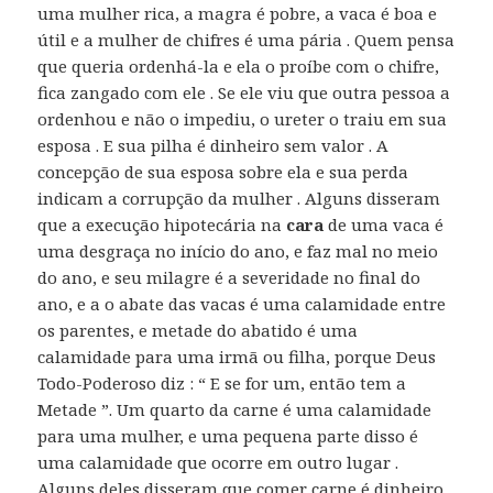
uma mulher rica, a magra é pobre, a vaca é boa e
útil e a mulher de chifres é uma pária . Quem pensa
que queria ordenhá-la e ela o proíbe com o chifre,
fica zangado com ele . Se ele viu que outra pessoa a
ordenhou e não o impediu, o ureter o traiu em sua
esposa . E sua pilha é dinheiro sem valor . A
concepção de sua esposa sobre ela e sua perda
indicam a corrupção da mulher . Alguns disseram
que a execução hipotecária na
cara
de uma vaca é
uma desgraça no início do ano, e faz mal no meio
do ano, e seu milagre é a severidade no final do
ano, e a o abate das vacas é uma calamidade entre
os parentes, e metade do abatido é uma
calamidade para uma irmã ou filha, porque Deus
Todo-Poderoso diz : “ E se for um, então tem a
Metade ”. Um quarto da carne é uma calamidade
para uma mulher, e uma pequena parte disso é
uma calamidade que ocorre em outro lugar .
Alguns deles disseram que comer carne é dinheiro