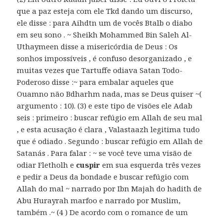
que a paz esteja com ele Tkd dando um discurso,
ele disse : para Aihdtn um de vocês Btalb o diabo
em seu sono . ~ Sheikh Mohammed Bin Saleh Al-
Uthaymeen disse a misericórdia de Deus : Os
sonhos impossíveis , é confuso desorganizado , e
muitas vezes que Tartuffe odiava Satan Todo-
Poderoso disse :~ para embalar aqueles que
Ouamno não Bdharhm nada, mas se Deus quiser ~(
argumento : 10). (3) e este tipo de visões ele Adab
seis : primeiro : buscar refúgio em Allah de seu mal
, e esta acusação é clara , Valastaazh legitima tudo
que é odiado . Segundo : buscar refúgio em Allah de
Satanás . Para falar : ~ se você teve uma visão de
odiar Fletholh e
cuspir
em sua esquerda três vezes
e pedir a Deus da bondade e buscar refúgio com
Allah do mal ~ narrado por Ibn Majah do hadith de
Abu Hurayrah marfoo e narrado por Muslim,
também .~ (4 ) De acordo com o romance de um