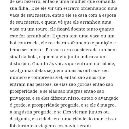
de seu bezerro, então é uma mulher que comanda
sua filha . E se ele vir um escravo ordenhando uma
vaca de seu mestre, então ele se casa com a esposa
de seu mestre, e quem vê que ele arranhou uma
vaca ou um touro, ele fi
cará
doente tanto quanto
este for arranhado . E quem tem uma vaca ou um
boi contra ele, ele receberá sofrimento e punição e
temo ser morto . E a vaca era considerada um bom
sinal da bola, e quem a viu junto indicava um
distúrbio . Quanto às vacas que entram na cidade,
se algumas delas seguem umas às outras e seu
número é compreensível, então são anos que
entram nas pessoas, se elas são gordas então são
prosperidade, e se elas são magras então são
privações, e se eles diferem nisso, então o avançado
é gordo, a prosperidade progride, e se ele é magro,
a angústia progride, e se Eles vieram juntos ou
desiguais, e a cidade era uma cidade do mar, e isso
foi durante a viagem e os navios eram