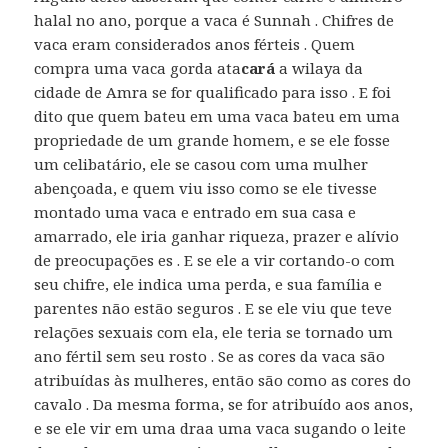
halal no ano, porque a vaca é Sunnah . Chifres de
vaca eram considerados anos férteis . Quem
compra uma vaca gorda ata
cará
a wilaya da
cidade de Amra se for qualificado para isso . E foi
dito que quem bateu em uma vaca bateu em uma
propriedade de um grande homem, e se ele fosse
um celibatário, ele se casou com uma mulher
abençoada, e quem viu isso como se ele tivesse
montado uma vaca e entrado em sua casa e
amarrado, ele iria ganhar riqueza, prazer e alívio
de preocupações es . E se ele a vir cortando-o com
seu chifre, ele indica uma perda, e sua família e
parentes não estão seguros . E se ele viu que teve
relações sexuais com ela, ele teria se tornado um
ano fértil sem seu rosto . Se as cores da vaca são
atribuídas às mulheres, então são como as cores do
cavalo . Da mesma forma, se for atribuído aos anos,
e se ele vir em uma draa uma vaca sugando o leite