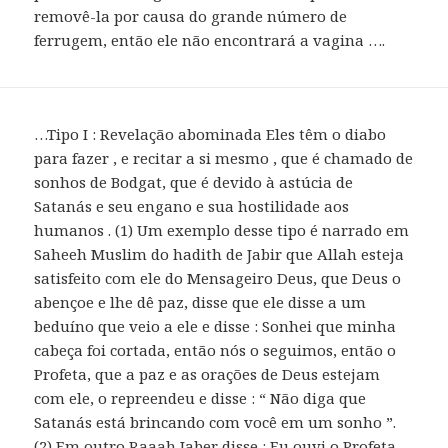
removê-la por causa do grande número de
ferrugem, então ele não encontrará a vagina ….
…Tipo I : Revelação abominada Eles têm o diabo
para fazer , e recitar a si mesmo , que é chamado de
sonhos de Bodgat, que é devido à astúcia de
Satanás e seu engano e sua hostilidade aos
humanos . (1) Um exemplo desse tipo é narrado em
Saheeh Muslim do hadith de Jabir que Allah esteja
satisfeito com ele do Mensageiro Deus, que Deus o
abençoe e lhe dê paz, disse que ele disse a um
beduíno que veio a ele e disse : Sonhei que minha
cabeça foi cortada, então nós o seguimos, então o
Profeta, que a paz e as orações de Deus estejam
com ele, o repreendeu e disse : “ Não diga que
Satanás está brincando com você em um sonho ”.
(2) Em outro Raaah Jaber disse : Eu ouvi o Profeta