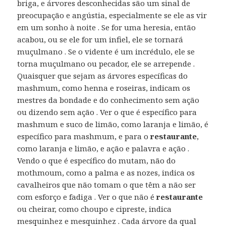
briga, e árvores desconhecidas são um sinal de
preocupação e angústia, especialmente se ele as vir
em um sonho à noite . Se for uma heresia, então
acabou, ou se ele for um infiel, ele se tornará
muçulmano . Se o vidente é um incrédulo, ele se
torna muçulmano ou pecador, ele se arrepende .
Quaisquer que sejam as árvores específicas do
mashmum, como henna e roseiras, indicam os
mestres da bondade e do conhecimento sem ação
ou dizendo sem ação . Ver o que é específico para
mashmum e suco de limão, como laranja e limão, é
específico para mashmum, e para o
restaurante
,
como laranja e limão, e ação e palavra e ação .
Vendo o que é específico do mutam, não do
mothmoum, como a palma e as nozes, indica os
cavalheiros que não tomam o que têm a não ser
com esforço e fadiga . Ver o que não é
restaurante
ou cheirar, como choupo e cipreste, indica
mesquinhez e mesquinhez . Cada árvore da qual