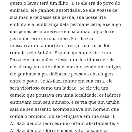
quem o levar terá um filho . E se ele era do povo do
emirado, ele ganhou autoridade . Se ela voasse de
sua mão e deixasse sua perna, sua posse iria
embora e a lembrança dela permaneceria, e se algo
das penas permanecesse em sua mão, algo do rei
permaneceria em sua mão . E os bazza
massacraram a morte dos reis, e sua carne foi
comida pelo Sultão . E quem quer que visse um
Bazzi em suas mãos e fosse um dos filhos de reis,
ele alcançava autoridade, mesmo sendo um vulgar,
ele ganhava a presidência e pensava em elogios
entre o povo . Se Al-Bazi matar em sua casa, ele
será vitorioso como um ladrão . Se ele via um
camelo que pousava em uma localidade, os ladrões
entravam com seu número, e se via que um urubu
saía de seu assento acompanhava um homem que
comia o proibido, ou se refugiava em sua casa . E
Al-Bazi denota ladrões que cortam abertamente, e
Al-Bazi denota glória e poder, vitória sobre os