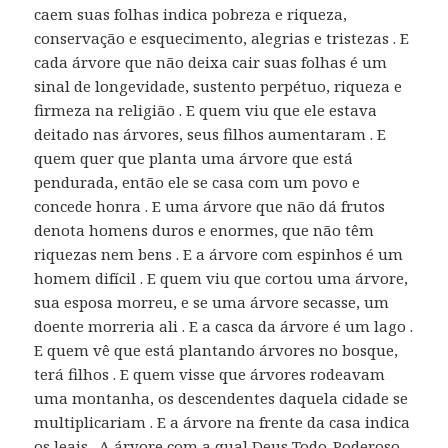
caem suas folhas indica pobreza e riqueza,
conservação e esquecimento, alegrias e tristezas . E
cada árvore que não deixa cair suas folhas é um
sinal de longevidade, sustento perpétuo, riqueza e
firmeza na religião . E quem viu que ele estava
deitado nas árvores, seus filhos aumentaram . E
quem quer que planta uma árvore que está
pendurada, então ele se casa com um povo e
concede honra . E uma árvore que não dá frutos
denota homens duros e enormes, que não têm
riquezas nem bens . E a árvore com espinhos é um
homem difícil . E quem viu que cortou uma árvore,
sua esposa morreu, e se uma árvore secasse, um
doente morreria ali . E a casca da árvore é um lago .
E quem vê que está plantando árvores no bosque,
terá filhos . E quem visse que árvores rodeavam
uma montanha, os descendentes daquela cidade se
multiplicariam . E a árvore na frente da casa indica
os leais . A árvore com a qual Deus Todo-Poderoso