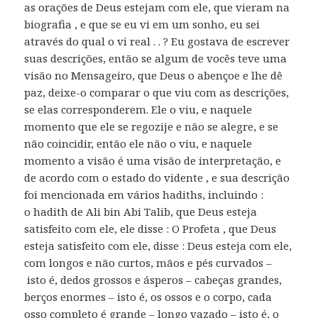
as orações de Deus estejam com ele, que vieram na
biografia , e que se eu vi em um sonho, eu sei
através do qual o vi real . . ? Eu gostava de escrever
suas descrições, então se algum de vocês teve uma
visão no Mensageiro, que Deus o abençoe e lhe dê
paz, deixe-o comparar o que viu com as descrições,
se elas corresponderem. Ele o viu, e naquele
momento que ele se regozije e não se alegre, e se
não coincidir, então ele não o viu, e naquele
momento a visão é uma visão de interpretação, e
de acordo com o estado do vidente , e sua descrição
foi mencionada em vários hadiths, incluindo :
o hadith de Ali bin Abi Talib, que Deus esteja
satisfeito com ele, ele disse : O Profeta , que Deus
esteja satisfeito com ele, disse : Deus esteja com ele,
com longos e não curtos, mãos e pés curvados –
isto é, dedos grossos e ásperos – cabeças grandes,
berços enormes – isto é, os ossos e o corpo, cada
osso completo é grande – longo vazado – isto é, o