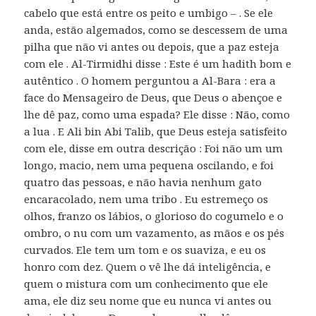
cabelo que está entre os peito e umbigo – . Se ele
anda, estão algemados, como se descessem de uma
pilha que não vi antes ou depois, que a paz esteja
com ele . Al-Tirmidhi disse : Este é um hadith bom e
autêntico . O homem perguntou a Al-Bara : era a
face do Mensageiro de Deus, que Deus o abençoe e
lhe dê paz, como uma espada? Ele disse : Não, como
a lua . E Ali bin Abi Talib, que Deus esteja satisfeito
com ele, disse em outra descrição : Foi não um um
longo, macio, nem uma pequena oscilando, e foi
quatro das pessoas, e não havia nenhum gato
encaracolado, nem uma tribo . Eu estremeço os
olhos, franzo os lábios, o glorioso do cogumelo e o
ombro, o nu com um vazamento, as mãos e os pés
curvados. Ele tem um tom e os suaviza, e eu os
honro com dez. Quem o vê lhe dá inteligência, e
quem o mistura com um conhecimento que ele
ama, ele diz seu nome que eu nunca vi antes ou