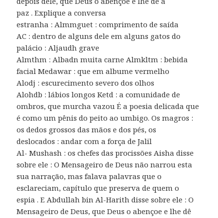
depois dele, que Deus o abençoe e lhe dê a
paz . Explique a conversa
estranha : Almmguet : comprimento de saída
AC : dentro de alguns dele em alguns gatos do
palácio : Aljaudh grave
Almthm : Albadn muita carne Almkltm : bebida
facial Medawar : que em albume vermelho
Alodj : escurecimento severo dos olhos
Alohdb : lábios longos Ketd : a comunidade de
ombros, que murcha vazou É a poesia delicada que
é como um pênis do peito ao umbigo. Os magros :
os dedos grossos das mãos e dos pés, os
deslocados : andar com a força de Jalil
Al- Mushash : os chefes das procissões Aisha disse
sobre ele : O Mensageiro de Deus não narrou esta
sua narração, mas falava palavras que o
esclareciam, capítulo que preserva de quem o
espia . E Abdullah bin Al-Harith disse sobre ele : O
Mensageiro de Deus, que Deus o abençoe e lhe dê