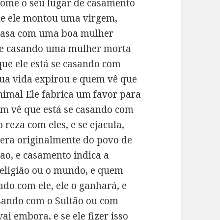
 tome o seu lugar de casamento
que ele montou uma virgem,
casa com uma boa mulher
 se casando uma mulher morta
que ele está se casando com
sua vida expirou e quem vê que
nimal Ele fabrica um favor para
em vê que está se casando com
 reza com eles, e se ejacula,
e era originalmente do povo de
o, e casamento indica a
eligião ou o mundo, e quem
do com ele, ele o ganhará, e
asando com o Sultão ou com
ai embora, e se ele fizer isso