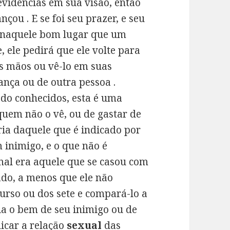
evidências em sua visão, então
nçou . E se foi seu prazer, e seu
a naquele bom lugar que um
e, ele pedirá que ele volte para
s mãos ou vê-lo em suas
ança ou de outra pessoa .
do conhecidos, esta é uma
uem não o vê, ou de gastar de
ória daquele que é indicado por
inimigo, e o que não é
imal era aquele que se casou com
tado, a menos que ele não
 urso ou dos sete e compará-lo a
ia o bem de seu inimigo ou de
dicar a relação
sexual
das