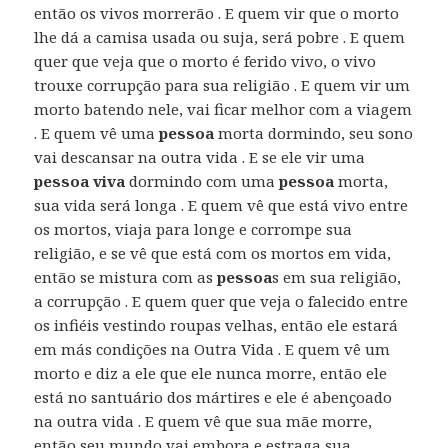
então os vivos morrerão . E quem vir que o morto
lhe dá a camisa usada ou suja, será pobre . E quem
quer que veja que o morto é ferido vivo, o vivo
trouxe corrupção para sua religião . E quem vir um
morto batendo nele, vai ficar melhor com a viagem
. E quem vê uma
pessoa
morta dormindo, seu sono
vai descansar na outra vida . E se ele vir uma
pessoa viva
dormindo com uma
pessoa
morta,
sua vida será longa . E quem vê que está vivo entre
os mortos, viaja para longe e corrompe sua
religião, e se vê que está com os mortos em vida,
então se mistura com as
pessoa
s em sua religião,
a corrupção . E quem quer que veja o falecido entre
os infiéis vestindo roupas velhas, então ele estará
em más condições na Outra Vida . E quem vê um
morto e diz a ele que ele nunca morre, então ele
está no santuário dos mártires e ele é abençoado
na outra vida . E quem vê que sua mãe morre,
então seu mundo vai embora e estraga sua