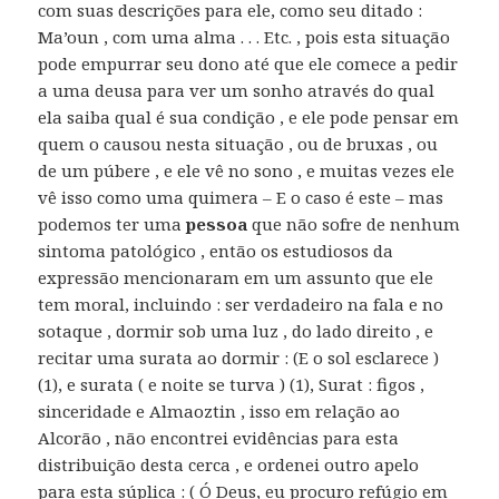
com suas descrições para ele, como seu ditado :
Ma’oun , com uma alma . . . Etc. , pois esta situação
pode empurrar seu dono até que ele comece a pedir
a uma deusa para ver um sonho através do qual
ela saiba qual é sua condição , e ele pode pensar em
quem o causou nesta situação , ou de bruxas , ou
de um púbere , e ele vê no sono , e muitas vezes ele
vê isso como uma quimera – E o caso é este – mas
podemos ter uma
pessoa
que não sofre de nenhum
sintoma patológico , então os estudiosos da
expressão mencionaram em um assunto que ele
tem moral, incluindo : ser verdadeiro na fala e no
sotaque , dormir sob uma luz , do lado direito , e
recitar uma surata ao dormir : (E o sol esclarece )
(1), e surata ( e noite se turva ) (1), Surat : figos ,
sinceridade e Almaoztin , isso em relação ao
Alcorão , não encontrei evidências para esta
distribuição desta cerca , e ordenei outro apelo
para esta súplica : ( Ó Deus, eu procuro refúgio em