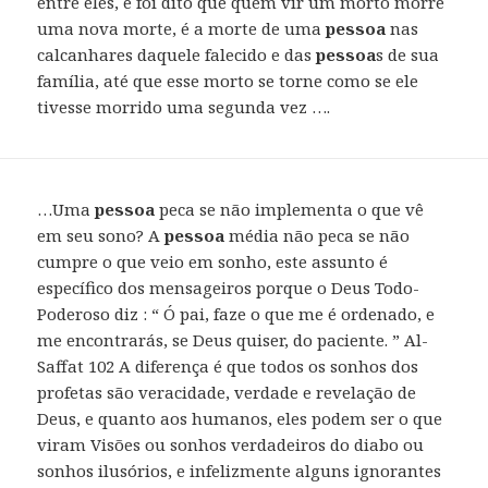
entre eles, e foi dito que quem vir um morto morre
uma nova morte, é a morte de uma
pessoa
nas
calcanhares daquele falecido e das
pessoa
s de sua
família, até que esse morto se torne como se ele
tivesse morrido uma segunda vez ….
…Uma
pessoa
peca se não implementa o que vê
em seu sono? A
pessoa
média não peca se não
cumpre o que veio em sonho, este assunto é
específico dos mensageiros porque o Deus Todo-
Poderoso diz : “ Ó pai, faze o que me é ordenado, e
me encontrarás, se Deus quiser, do paciente. ” Al-
Saffat 102 A diferença é que todos os sonhos dos
profetas são veracidade, verdade e revelação de
Deus, e quanto aos humanos, eles podem ser o que
viram Visões ou sonhos verdadeiros do diabo ou
sonhos ilusórios, e infelizmente alguns ignorantes