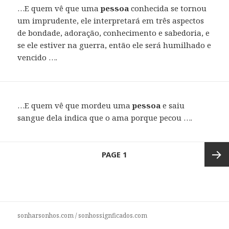
…E quem vê que uma
pessoa
conhecida se tornou
um imprudente, ele interpretará em três aspectos
de bondade, adoração, conhecimento e sabedoria, e
se ele estiver na guerra, então ele será humilhado e
vencido ….
…E quem vê que mordeu uma
pessoa
e saiu
sangue dela indica que o ama porque pecou ….
Posts
PAGE
1
navigation
Next
page
sonharsonhos.com
/
sonhossignficados.com