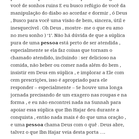
você de sonhos ruins E eu busco refúgio de você da
manipulação do diabo ao acordar e dormir , ó Deus
, Busco para você uma visão de bem, sincera, útil e
inesquecível . Oh Deus , mostre- me o que eu amo
no meu sonho ) ‘1’. Não há dúvida de que a súplica
pura de uma
pessoa
está perto de ser atendida ,
especialmente se ela faz coisas que tornam o
chamado atendido, incluindo : ser delicioso na
comida, não beber ou comer nada além do bem ,
insistir em Deus em súplica , e implorar a Ele com
cem prescrições, isso é apropriado para ele
responder – especialmente – Se houve uma longa
jornada precisando de um exagero nas roupas e na
forma , e eu não encontrei nada na Sunnah para
apoiar essa súplica que Ibn Hajar deu durante a
conquista , então nada mais é do que uma oração ,
e uma
pessoa
chama Deus com o quê . Deus abre,
talvez o que Ibn Hajar veia desta porta ….