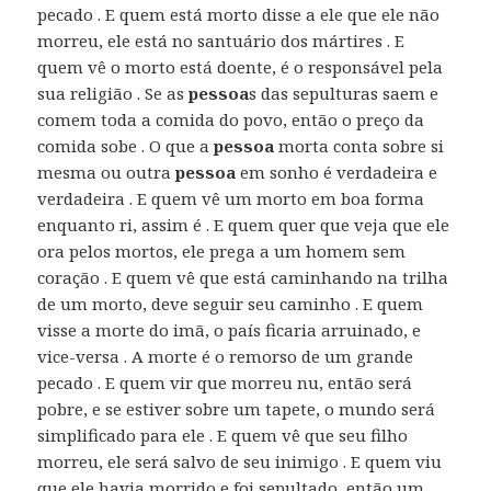
pecado . E quem está morto disse a ele que ele não
morreu, ele está no santuário dos mártires . E
quem vê o morto está doente, é o responsável pela
sua religião . Se as
pessoa
s das sepulturas saem e
comem toda a comida do povo, então o preço da
comida sobe . O que a
pessoa
morta conta sobre si
mesma ou outra
pessoa
em sonho é verdadeira e
verdadeira . E quem vê um morto em boa forma
enquanto ri, assim é . E quem quer que veja que ele
ora pelos mortos, ele prega a um homem sem
coração . E quem vê que está caminhando na trilha
de um morto, deve seguir seu caminho . E quem
visse a morte do imã, o país ficaria arruinado, e
vice-versa . A morte é o remorso de um grande
pecado . E quem vir que morreu nu, então será
pobre, e se estiver sobre um tapete, o mundo será
simplificado para ele . E quem vê que seu filho
morreu, ele será salvo de seu inimigo . E quem viu
que ele havia morrido e foi sepultado, então um