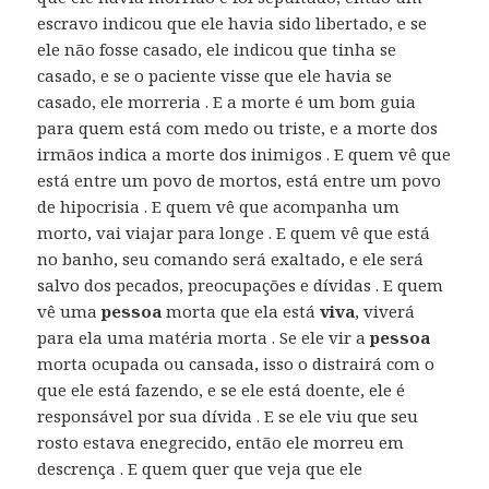
escravo indicou que ele havia sido libertado, e se
ele não fosse casado, ele indicou que tinha se
casado, e se o paciente visse que ele havia se
casado, ele morreria . E a morte é um bom guia
para quem está com medo ou triste, e a morte dos
irmãos indica a morte dos inimigos . E quem vê que
está entre um povo de mortos, está entre um povo
de hipocrisia . E quem vê que acompanha um
morto, vai viajar para longe . E quem vê que está
no banho, seu comando será exaltado, e ele será
salvo dos pecados, preocupações e dívidas . E quem
vê uma
pessoa
morta que ela está
viva
, viverá
para ela uma matéria morta . Se ele vir a
pessoa
morta ocupada ou cansada, isso o distrairá com o
que ele está fazendo, e se ele está doente, ele é
responsável por sua dívida . E se ele viu que seu
rosto estava enegrecido, então ele morreu em
descrença . E quem quer que veja que ele