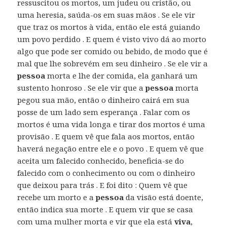
ressuscitou os mortos, um judeu ou cristão, ou
uma heresia, saúda-os em suas mãos . Se ele vir
que traz os mortos à vida, então ele está guiando
um povo perdido . E quem é visto vivo dá ao morto
algo que pode ser comido ou bebido, de modo que é
mal que lhe sobrevém em seu dinheiro . Se ele vir a
pessoa
morta e lhe der comida, ela ganhará um
sustento honroso . Se ele vir que a
pessoa
morta
pegou sua mão, então o dinheiro cairá em sua
posse de um lado sem esperança . Falar com os
mortos é uma vida longa e tirar dos mortos é uma
provisão . E quem vê que fala aos mortos, então
haverá negação entre ele e o povo . E quem vê que
aceita um falecido conhecido, beneficia-se do
falecido com o conhecimento ou com o dinheiro
que deixou para trás . E foi dito : Quem vê que
recebe um morto e a
pessoa
da visão está doente,
então indica sua morte . E quem vir que se casa
com uma mulher morta e vir que ela está
viva
,